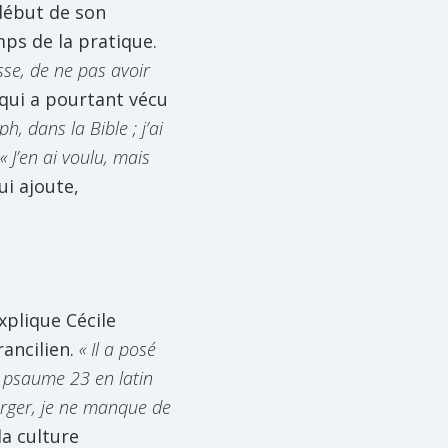
 début de son
mps de la pratique.
sse, de ne pas avoir
 qui a pourtant vécu
h, dans la Bible ; j’ai
« J’en ai voulu, mais
ui ajoute,
explique Cécile
ancilien.
« Il a posé
e psaume 23 en latin
berger, je ne manque de
la culture