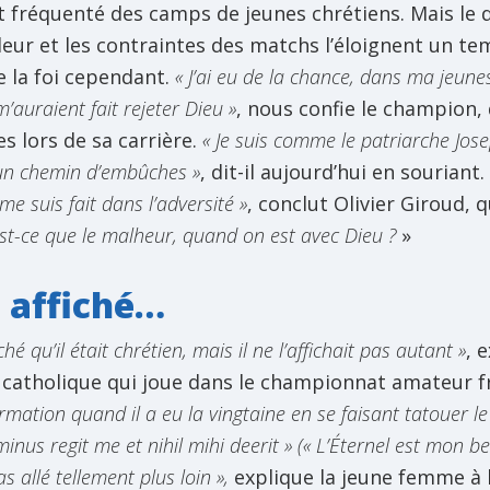
t fréquenté des camps de jeunes chrétiens. Mais le
eur et les contraintes des matchs l’éloignent un te
e la foi cependant.
« J’ai eu de la chance, dans ma jeune
’auraient fait rejeter Dieu »
, nous confie le champion,
es lors de sa carrière.
« Je suis comme le patriarche Josep
un chemin d’embûches »
, dit-il aujourd’hui en souriant.
me suis fait dans l’adversité »
, conclut Olivier Giroud, q
st-ce que le malheur, quand on est avec Dieu ?
»
i affiché…
é qu’il était chrétien, mais il ne l’affichait pas autant »
, 
 catholique qui joue dans le championnat amateur fr
irmation quand il a eu la vingtaine en se faisant tatouer l
minus regit me et nihil mihi deerit » (« L’Éternel est mon 
as allé tellement plus loin »,
explique la jeune femme à 