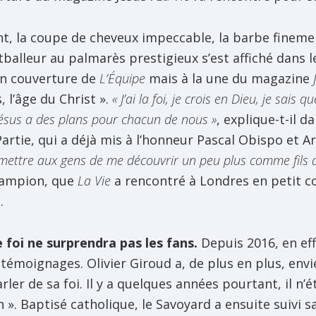
t, la coupe de cheveux impeccable, la barbe finement
tballeur au palmarès prestigieux s’est affiché dans l
en couverture de
L’Équipe
mais à la une du magazine
, l’âge du Christ ».
« J’ai la foi, je crois en Dieu, je sais 
ésus a des plans pour chacun de nous »
, explique-t-il 
artie, qui a déjà mis à l’honneur Pascal Obispo et A
rmettre aux gens de me découvrir un peu plus comme fils 
champion, que
La Vie
a rencontré à Londres en petit com
.
 foi ne surprendra pas les fans.
Depuis 2016, en ef
témoignages. Olivier Giroud a, de plus en plus, envi
rler de sa foi. Il y a quelques années pourtant, il n’
n ». Baptisé catholique, le Savoyard a ensuite suivi 