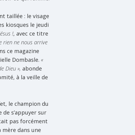
 taillée : le visage
es kiosques le jeudi
Jésus !
, avec ce titre
que rien ne nous arrive
dans ce magazine
rielle Dombasle.
«
de Dieu »,
abonde
ité, à la veille de
fet, le champion du
e de s’appuyer sur
était pas forcément
sa mère dans une