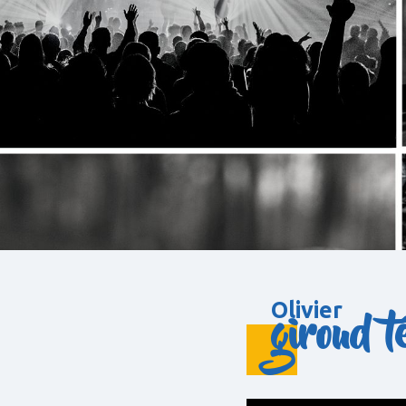
Olivier
giroud t