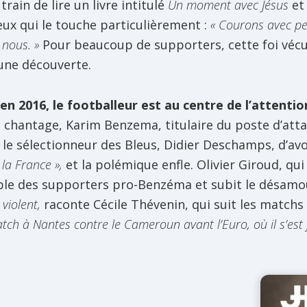
rain de lire un livre intitulé
Un moment avec Jésus
et 
eux qui le touche particulièrement :
« Courons avec pe
 nous. »
Pour beaucoup de supporters, cette foi vécu
 une découverte.
u’en 2016, le footballeur est au centre de l’attentio
 chantage, Karim Benzema, titulaire du poste d’atta
se le sélectionneur des Bleus, Didier Deschamps, d’av
 la France »,
et la polémique enfle. Olivier Giroud, qu
cible des supporters pro-Benzéma et subit le désamo
 violent,
raconte Cécile Thévenin, qui suit les matchs 
ch à Nantes contre le Cameroun avant l’Euro, où il s’est fai