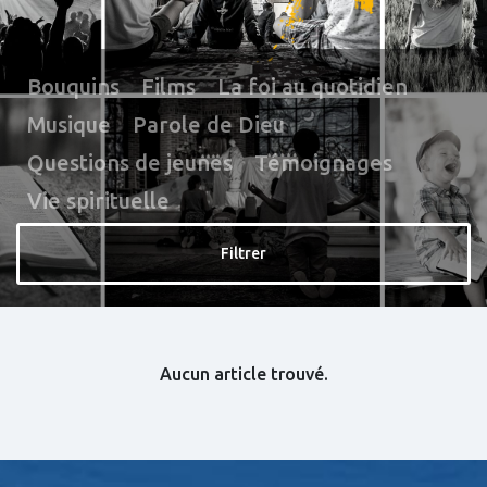
Bouquins
Films
La foi au quotidien
Musique
Parole de Dieu
Questions de jeunes
Témoignages
Vie spirituelle
Filtrer
Aucun article trouvé.