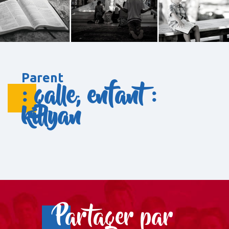
Parent
: galle; enfant :
killyan
Partager par