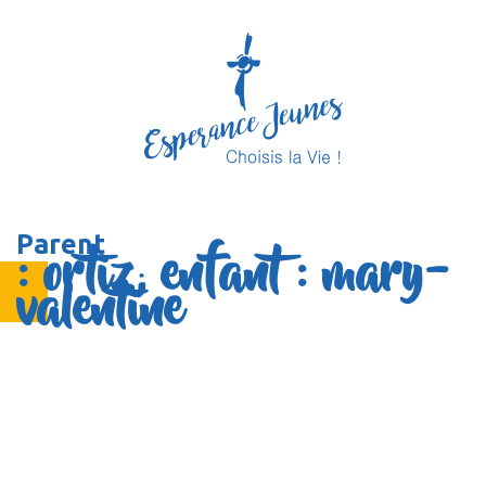
Parent
: ortiz; enfant : mary-
valentine